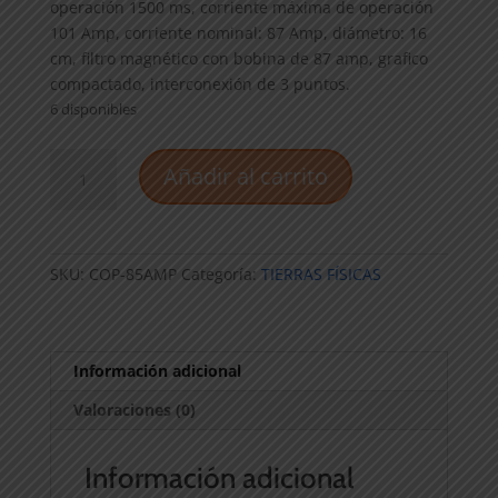
operación 1500 ms, corriente máxima de operación
101 Amp, corriente nominal: 87 Amp, diámetro: 16
cm, filtro magnético con bobina de 87 amp, grafico
compactado, interconexión de 3 puntos.
6 disponibles
Electrodo
Añadir al carrito
Coopermex
85
Amperios
cantidad
SKU:
COP-85AMP
Categoría:
TIERRAS FÍSICAS
Información adicional
Valoraciones (0)
Información adicional