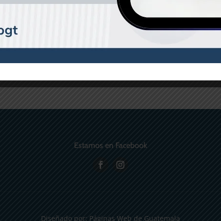
s
Extensión para ratchet 3/8” x
Q
3
3”
Q
14.20
Estamos en Facebook
Diseñado por:
Páginas Web de Guatemala