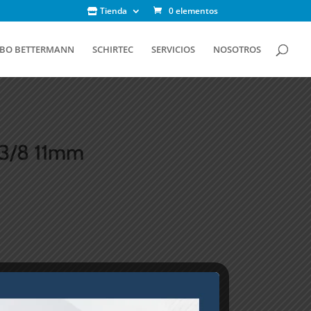
Tienda
0 elementos
Búsqueda
de
productos
BO BETTERMANN
SCHIRTEC
SERVICIOS
NOSOTROS
 3/8 11mm
MIENTAS