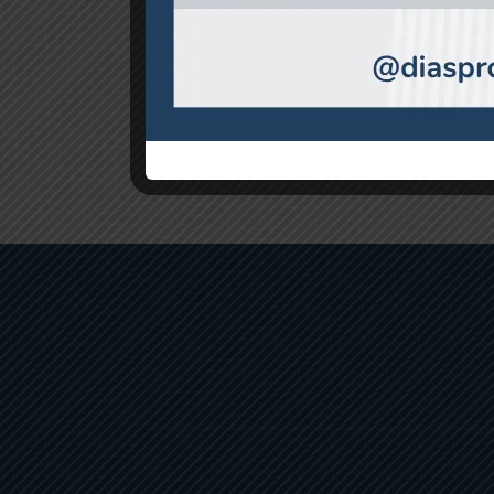
Extractor de polea de 2
quijadas
Q
62.25