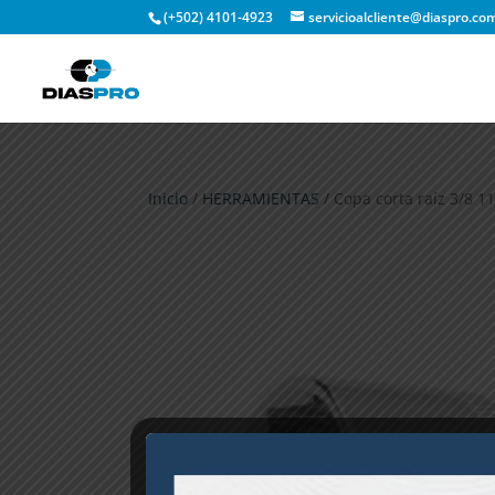
(+502) 4101-4923
servicioalcliente@diaspro.co
Inicio
/
HERRAMIENTAS
/ Copa corta raíz 3/8 