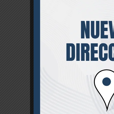
Descripción
Valoraciones (0)
Descripción
Aleación de metal de alta resistencia t
Acabado en cromo pulido