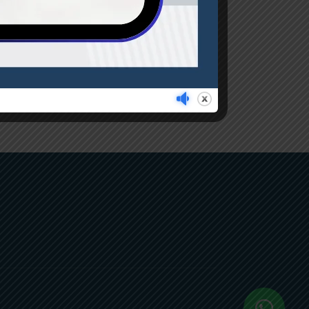
egueta 12″ / 24tpi
3.10