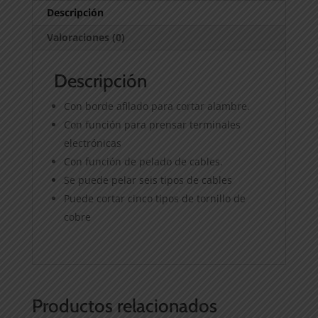
Descripción
Valoraciones (0)
Descripción
Con borde afilado para cortar alambre.
Con función para prensar terminales
electrónicas
Con función de pelado de cables.
Se puede pelar seis tipos de cables
Puede cortar cinco tipos de tornillo de
cobre
Productos relacionados