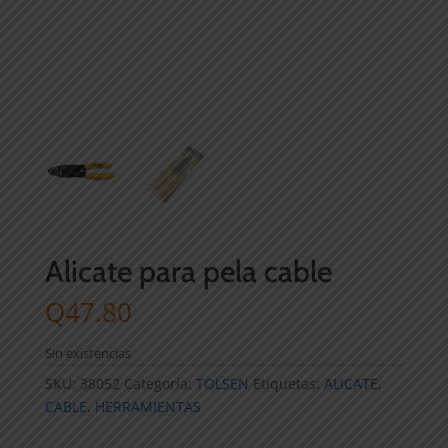
Alicate para pela cable
Q
47.80
Sin existencias
SKU:
38052
Categoría:
TOLSEN
Etiquetas:
ALICATE
,
CABLE
,
HERRAMIENTAS