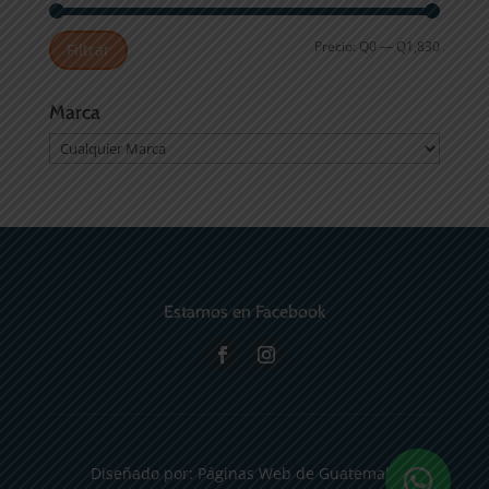
Precio
Precio
Precio:
Q0
—
Q1,830
Filtrar
mínimo
máximo
Marca
Estamos en Facebook
Diseñado por:
Páginas Web de Guatemala