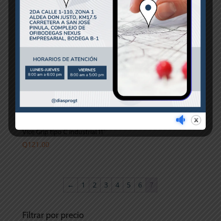
Vice Grip tipo C industrial 11″
Q
121.00
←
1
2
3
4
5
6
7
Filtrar por precio