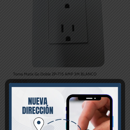
Toma Matix Go Doble 2P+T15 AMP 3M BLANCO
Q
90.10